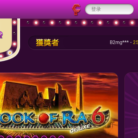
B2mg*** -
253.50 RUB