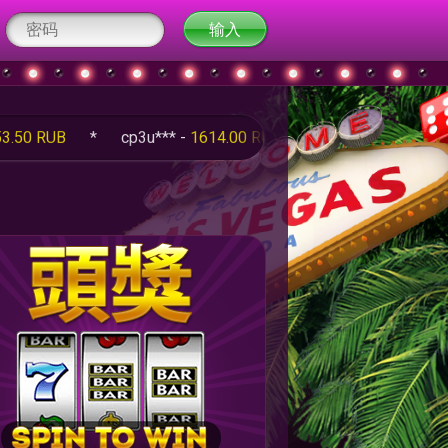
*
cp3u*** -
1614.00 RUB
*
q5Fm*** -
100.00 RUB
*